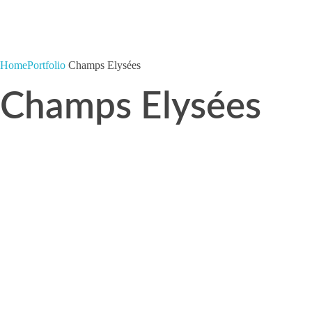
ASMT Agencement
Optimisez la visibilité de votre vitrine
Home
Portfolio
Champs Elysées
Champs Elysées