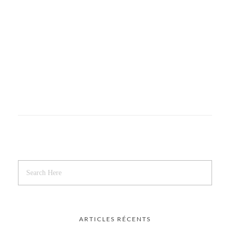
Auberi – Nice
Menuiserie
ARTICLES RÉCENTS