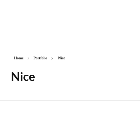
ASMT Agencement
Optimisez la visibilité de votre vitrine
Home
Portfolio
Nice
Nice