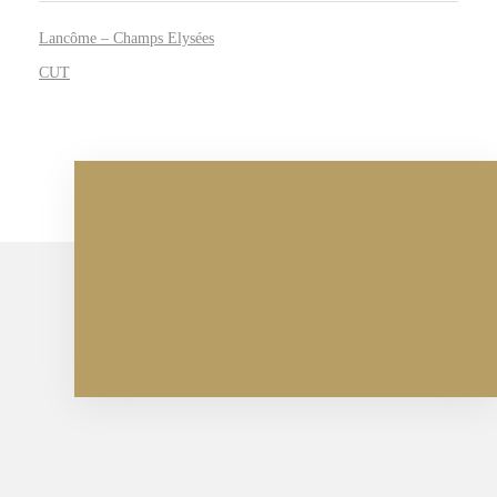
Lancôme – Champs Elysées
CUT
Parlons de vos projets
CONTACTEZ-NOUS