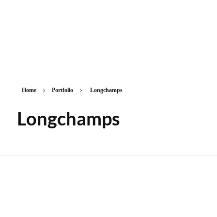
ASMT Agencement
Optimisez la visibilité de votre vitrine
Home
Portfolio
Longchamps
Longchamps